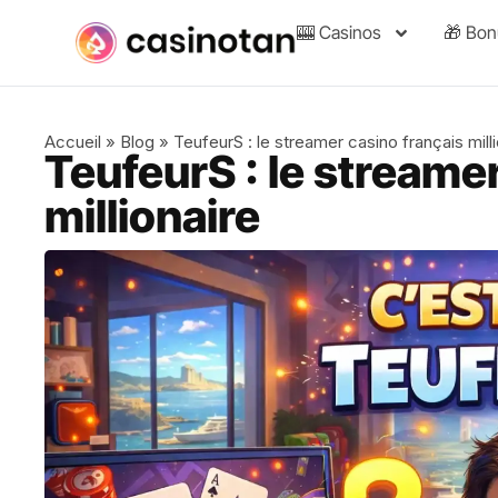
🎰 Casinos
🎁 Bon
Accueil
»
Blog
»
TeufeurS : le streamer casino français mill
TeufeurS : le streame
millionaire