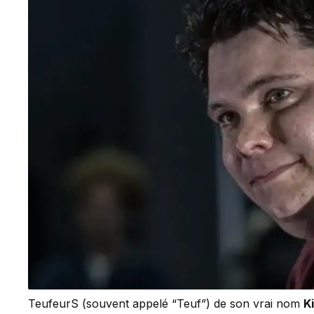
TeufeurS (souvent appelé “Teuf”) de son vrai nom
K