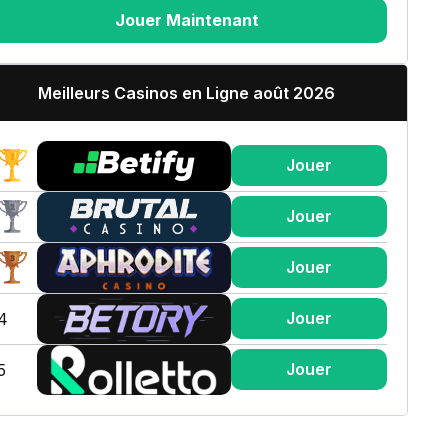
Jouer Maintenant
Meilleurs Casinos en Ligne août 2026
Jouer
Jouer
Jouer
Jouer
4
Jouer
5