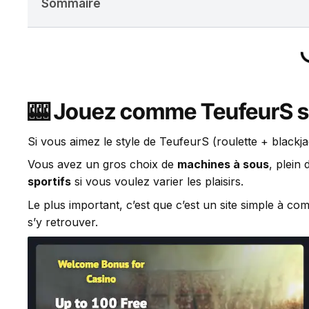
Sommaire
🎰 Jouez comme TeufeurS s
Si vous aimez le style de TeufeurS (roulette + blackja
Vous avez un gros choix de
machines à sous
, plein
sportifs
si vous voulez varier les plaisirs.
Le plus important, c’est que c’est un site simple à co
s’y retrouver.