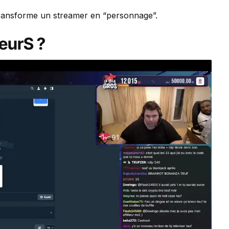
transforme un streamer en “personnage”.
feurS ?