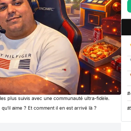
#
les plus suivis avec une communauté ultra-fidèle.
 qu’il aime ? Et comment il en est arrivé là ?
#