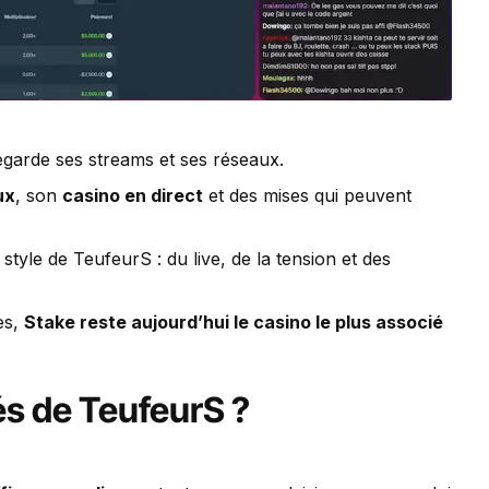
regarde ses streams et ses réseaux.
ux
, son
casino en direct
et des mises qui peuvent
tyle de TeufeurS : du live, de la tension et des
ées,
Stake reste aujourd’hui le casino le plus associé
rés de TeufeurS ?