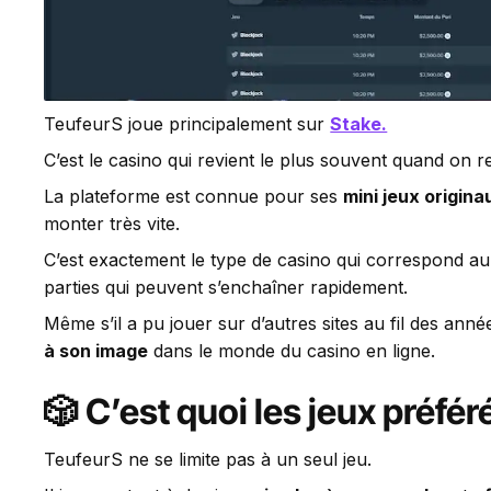
TeufeurS joue principalement sur
Stake.
C’est le casino qui revient le plus souvent quand on 
La plateforme est connue pour ses
mini jeux origina
monter très vite.
C’est exactement le type de casino qui correspond au s
parties qui peuvent s’enchaîner rapidement.
Même s’il a pu jouer sur d’autres sites au fil des ann
à son image
dans le monde du casino en ligne.
🎲 C’est quoi les jeux préfé
TeufeurS ne se limite pas à un seul jeu.