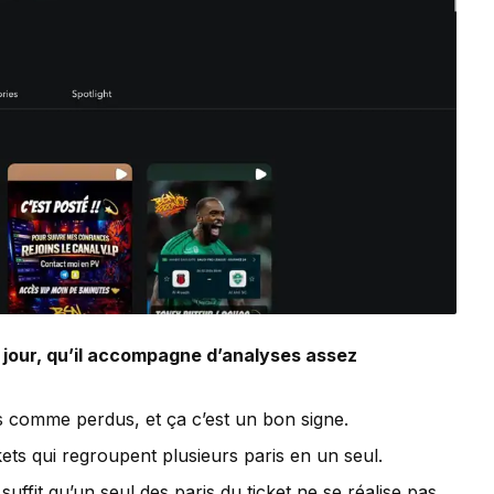
 jour, qu’il accompagne d’analyses assez
s comme perdus, et ça c’est un bon signe.
kets qui regroupent plusieurs paris en un seul.
suffit qu’un seul des paris du ticket ne se réalise pas