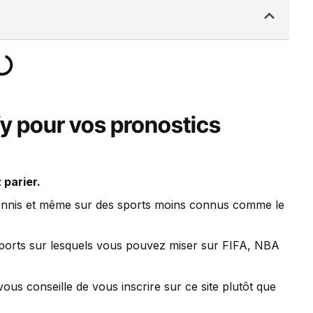
fy pour vos pronostics
 parier.
 tennis et même sur des sports moins connus comme le
-sports sur lesquels vous pouvez miser sur FIFA, NBA
us conseille de vous inscrire sur ce site plutôt que