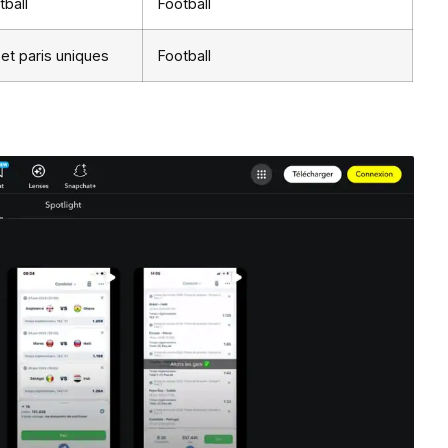
tball
Football
 et paris uniques
Football