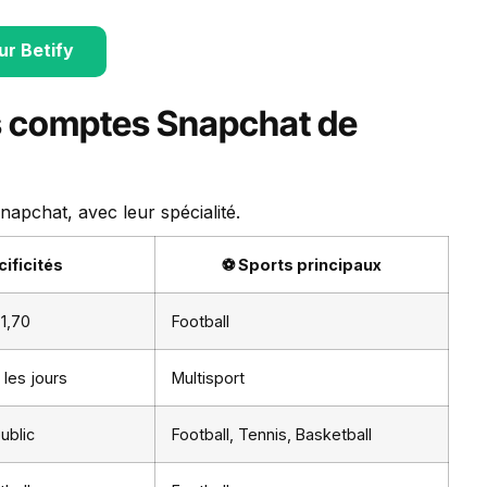
ur Betify
rs comptes Snapchat de
apchat, avec leur spécialité.
cificités
⚽ Sports principaux
 1,70
Football
les jours
Multisport
ublic
Football, Tennis, Basketball