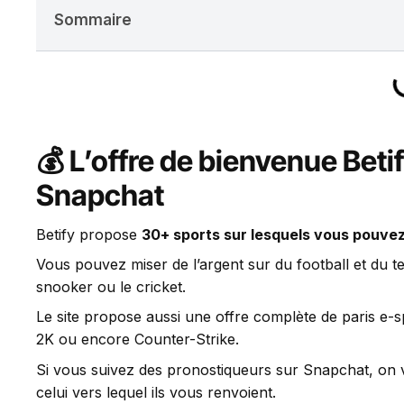
Sommaire
💰 L’offre de bienvenue Beti
Snapchat
Betify propose
30+ sports sur lesquels vous pouvez
Vous pouvez miser de l’argent sur du football et du
snooker ou le cricket.
Le site propose aussi une offre complète de paris e
2K ou encore Counter-Strike.
Si vous suivez des pronostiqueurs sur Snapchat, on vo
celui vers lequel ils vous renvoient.