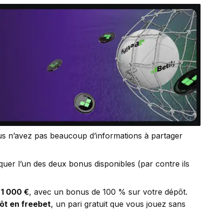
ous n’avez pas beaucoup d’informations à partager
uer l’un des deux bonus disponibles (par contre ils
 1 000 €
, avec un bonus de 100 % sur votre dépôt.
ôt en freebet
, un pari gratuit que vous jouez sans