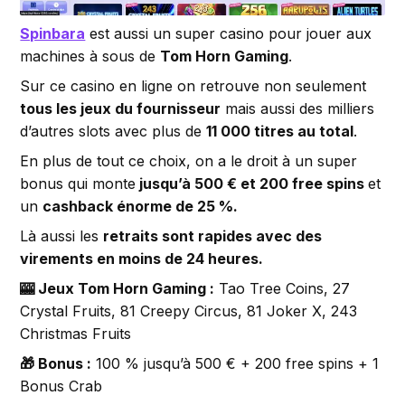
Spinbara
est aussi un super casino pour jouer aux
machines à sous de
Tom Horn Gaming
.
Sur ce casino en ligne on retrouve non seulement
tous les jeux du fournisseur
mais aussi des milliers
d’autres slots avec plus de
11 000 titres au total
.
En plus de tout ce choix, on a le droit à un super
bonus qui monte
jusqu’à 500 € et 200 free spins
et
un
cashback énorme de 25 %.
Là aussi les
retraits sont rapides avec des
virements en moins de 24 heures.
🎰 Jeux Tom Horn Gaming :
Tao Tree Coins, 27
Crystal Fruits, 81 Creepy Circus, 81 Joker X, 243
Christmas Fruits
🎁 Bonus :
100 % jusqu’à 500 € + 200 free spins + 1
Bonus Crab