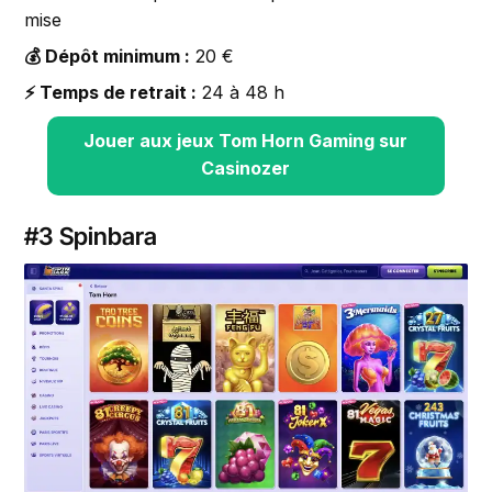
mise
💰 Dépôt minimum :
20 €
⚡ Temps de retrait :
24 à 48 h
Jouer aux jeux Tom Horn Gaming sur
Casinozer
#3 Spinbara