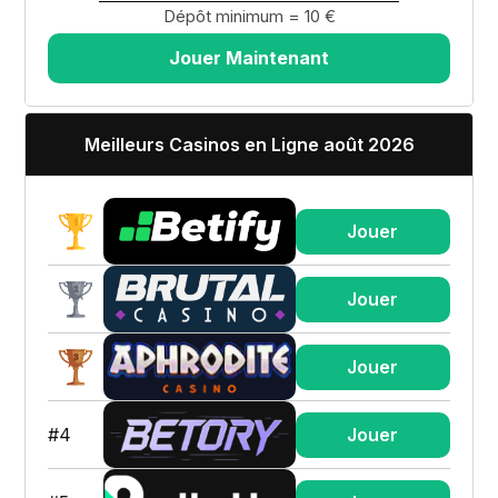
Dépôt minimum = 10 €
Jouer Maintenant
Meilleurs Casinos en Ligne août 2026
Jouer
Jouer
Jouer
Jouer
#4