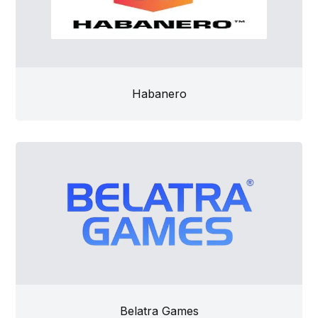
Habanero
Belatra Games