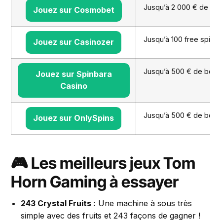
Jusqu’à 2 000 € de bon
Jouez sur Cosmobet
Jusqu’à 100 free spins
Jouez sur Casinozer
Jusqu’à 500 € de bonu
Jouez sur Spinbara
Casino
Jusqu’à 500 € de bonu
Jouez sur OnlySpins
🎮 Les meilleurs jeux Tom
Horn Gaming à essayer
243 Crystal Fruits :
Une machine à sous très
simple avec des fruits et 243 façons de gagner !