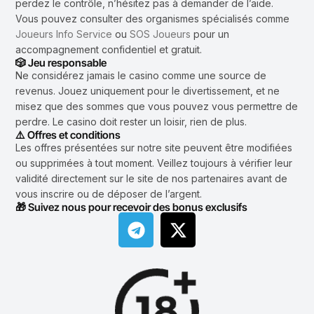
perdez le contrôle, n’hésitez pas à demander de l’aide.
Vous pouvez consulter des organismes spécialisés comme
Joueurs Info Service
ou
SOS Joueurs
pour un
accompagnement confidentiel et gratuit.
🎲 Jeu responsable
Ne considérez jamais le casino comme une source de
revenus. Jouez uniquement pour le divertissement, et ne
misez que des sommes que vous pouvez vous permettre de
perdre. Le casino doit rester un loisir, rien de plus.
⚠️ Offres et conditions
Les offres présentées sur notre site peuvent être modifiées
ou supprimées à tout moment. Veillez toujours à vérifier leur
validité directement sur le site de nos partenaires avant de
vous inscrire ou de déposer de l’argent.
🎁 Suivez nous pour recevoir des bonus exclusifs