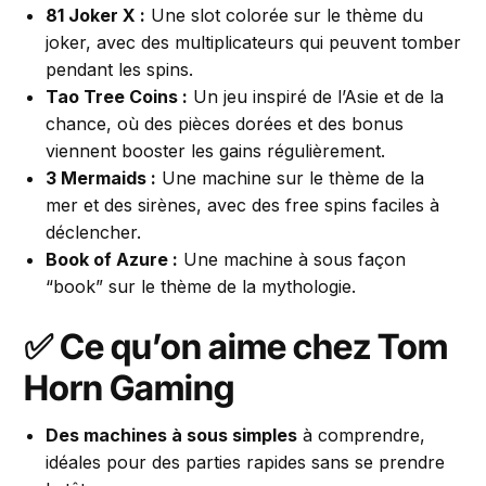
81 Joker X :
Une slot colorée sur le thème du
joker, avec des multiplicateurs qui peuvent tomber
pendant les spins.
Tao Tree Coins :
Un jeu inspiré de l’Asie et de la
chance, où des pièces dorées et des bonus
viennent booster les gains régulièrement.
3 Mermaids :
Une machine sur le thème de la
mer et des sirènes, avec des free spins faciles à
déclencher.
Book of Azure :
Une machine à sous façon
“book” sur le thème de la mythologie.
✅ Ce qu’on aime chez Tom
Horn Gaming
Des machines à sous simples
à comprendre,
idéales pour des parties rapides sans se prendre