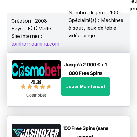
le
jeu
Nombre de jeux : 100+
Spécialité(s) : Machines
Création : 2008
à sous, jeux de table,
Pays : 🇲🇹 Malte
vidéo bingo
Site internet :
tomhorngaming.com
Jusqu’à 2 000 € + 1
000 Free Spins
4.8
Jouer Maintenant
Cosmobet
100 Free Spins (sans
wager)