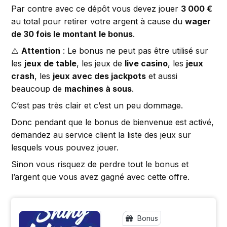
Par contre avec ce dépôt vous devez jouer
3 000 €
au total pour retirer votre argent à cause du
wager
de 30 fois le montant le bonus
.
⚠️
Attention
: Le bonus ne peut pas être utilisé sur
les
jeux de table
, les jeux de
live casino
, les
jeux
crash
, les
jeux avec des jackpots
et aussi
beaucoup de
machines à sous
.
C’est pas très clair et c’est un peu dommage.
Donc pendant que le bonus de bienvenue est activé,
demandez au service client la liste des jeux sur
lesquels vous pouvez jouer.
Sinon vous risquez de perdre tout le bonus et
l’argent que vous avez gagné avec cette offre.
Bonus