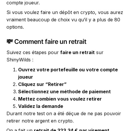
compte joueur.
Si vous voulez faire un dépôt en crypto, vous aurez
vraiment beaucoup de choix vu qu’il y a plus de 80
options.
💸 Comment faire un retrait
Suivez ces étapes pour
faire un retrait
sur
ShinyWilds :
Ouvrez votre portefeuille ou votre compte
joueur
Cliquez sur “Retirer”
Sélectionnez une méthode de paiement
Mettez combien vous voulez retirer
Validez la demande
Durant notre test on a été déçue de ne pas pouvoir
retirer notre argent en crypto.
On a fait un
retrait de 323,34 €
par virement