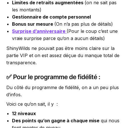
Limites de retraits augmentées
(on ne sait pas
les montants)
Gestionnaire de compte personnel
Bonus sur mesure
(On n’a pas plus de détails)
Surprise d’anniversaire
(Pour le coup c’est une
vraie surprise parce qu’on a aucun détails)
ShinyWilds ne pouvait pas être moins claire sur la
partie VIP et on est assez déçue du manque total de
transparence.
✅ Pour le programme de fidélité :
Du côté du programme de fidélité, on a un peu plus
d’infos.
Voici ce qu’on sait, il y :
12 niveaux
Des points qu’on gagne à chaque mise
qui nous
font monter de niveau