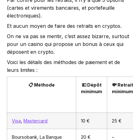
(cartes et virements bancaires, et portefeuille
électroniques).
Et aucun moyen de faire des retraits en cryptos.
On ne va pas se mentir, c’est assez bizarre, surtout
pour un casino qui propose un bonus à ceux qui
déposent en crypto.
Voici les détails des méthodes de paiement et de
leurs limites :
📋 Méthode
💶 Dépôt
💸 Retrait
minimum
minimum
Visa
,
Mastercard
10 €
25 €
Boursobank, La Banque
20 €
–