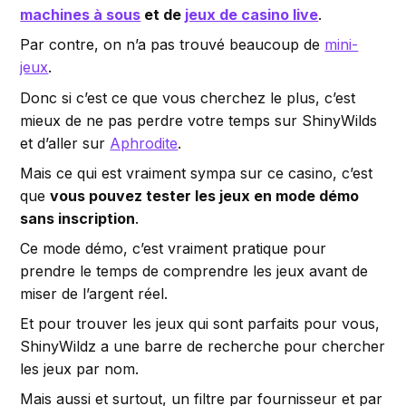
machines à sous
et de
jeux de casino live
.
Par contre, on n’a pas trouvé beaucoup de
mini-
jeux
.
Donc si c’est ce que vous cherchez le plus, c’est
mieux de ne pas perdre votre temps sur ShinyWilds
et d’aller sur
Aphrodite
.
Mais ce qui est vraiment sympa sur ce casino, c’est
que
vous pouvez tester les jeux en mode démo
sans inscription
.
Ce mode démo, c’est vraiment pratique pour
prendre le temps de comprendre les jeux avant de
miser de l’argent réel.
Et pour trouver les jeux qui sont parfaits pour vous,
ShinyWildz a une barre de recherche pour chercher
les jeux par nom.
Mais aussi et surtout, un filtre par fournisseur et par