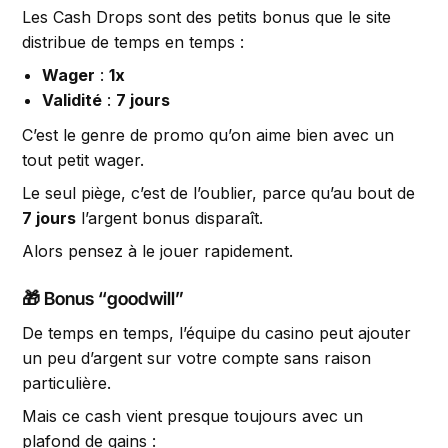
Les Cash Drops sont des petits bonus que le site
distribue de temps en temps :
Wager
:
1x
Validité
:
7 jours
C’est le genre de promo qu’on aime bien avec un
tout petit wager.
Le seul piège, c’est de l’oublier, parce qu’au bout de
7 jours
l’argent bonus disparaît.
Alors pensez à le jouer rapidement.
🎁 Bonus “goodwill”
De temps en temps, l’équipe du casino peut ajouter
un peu d’argent sur votre compte sans raison
particulière.
Mais ce cash vient presque toujours avec un
plafond de gains :