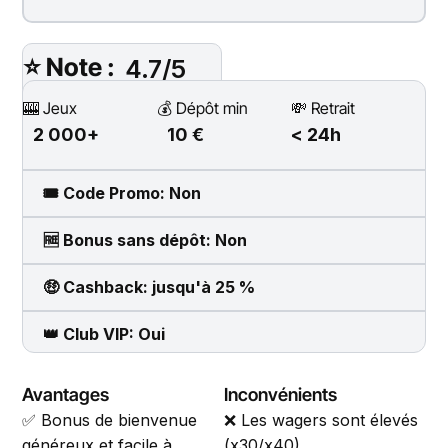
⭐️ Note :
4.7
/5
🎰 Jeux
💰 Dépôt min
💸 Retrait
2 000+
10 €
< 24h
🎟️ Code Promo: Non
🆓 Bonus sans dépôt: Non
🤑 Cashback: jusqu'à 25 %
👑 Club VIP: Oui
Avantages
Inconvénients
✅ Bonus de bienvenue
❌ Les wagers sont élevés
généreux et facile à
(x30/x40)