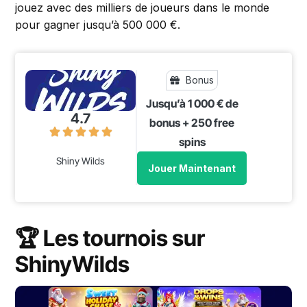
jouez avec des milliers de joueurs dans le monde
pour gagner jusqu’à 500 000 €.
Bonus
Jusqu’à 1 000 € de
4.7
bonus + 250 free
spins
Shiny Wilds
Jouer Maintenant
🏆 Les tournois sur
ShinyWilds