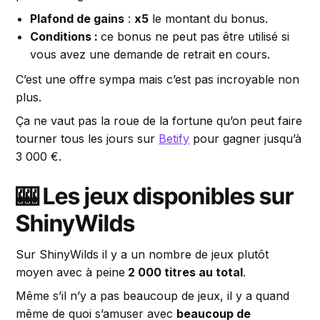
Plafond de gains
:
x5
le montant du bonus.
Conditions :
ce bonus ne peut pas être utilisé si
vous avez une demande de retrait en cours.
C’est une offre sympa mais c’est pas incroyable non
plus.
Ça ne vaut pas la roue de la fortune qu’on peut faire
tourner tous les jours sur
Betify
pour gagner jusqu’à
3 000 €.
🎰 Les jeux disponibles sur
ShinyWilds
Sur ShinyWilds il y a un nombre de jeux plutôt
moyen avec à peine
2 000 titres au total
.
Même s’il n’y a pas beaucoup de jeux, il y a quand
même de quoi s’amuser avec
beaucoup de