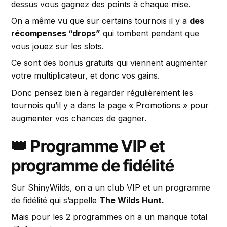
dessus vous gagnez des points à chaque mise.
On a même vu que sur certains tournois il y a
des
récompenses “drops”
qui tombent pendant que
vous jouez sur les slots.
Ce sont des bonus gratuits qui viennent augmenter
votre multiplicateur, et donc vos gains.
Donc pensez bien à regarder régulièrement les
tournois qu’il y a dans la page « Promotions » pour
augmenter vos chances de gagner.
👑 Programme VIP et
programme de fidélité
Sur ShinyWilds, on a un club VIP et un programme
de fidélité qui s’appelle
The Wilds Hunt.
Mais pour les 2 programmes on a un manque total