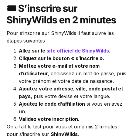
🎟️ S’inscrire sur
ShinyWilds en 2 minutes
Pour s’inscrire sur ShinyWilds il faut suivre les
étapes suivantes :
Allez sur le
site officiel de ShinyWilds
.
Cliquez sur le bouton « s’inscrire ».
Mettez votre e-mail et votre nom
d’utilisateur,
choisissez un mot de passe, puis
votre prénom et votre date de naissance.
Ajoutez votre adresse, ville, code postal et
pays,
puis votre devise et votre langue.
Ajoutez le code d’affiliation
si vous en avez
un.
Validez votre inscription.
On a fait le test pour vous et on a mis 2 minutes
pour s’inscrire sur
ShinyWilds
.