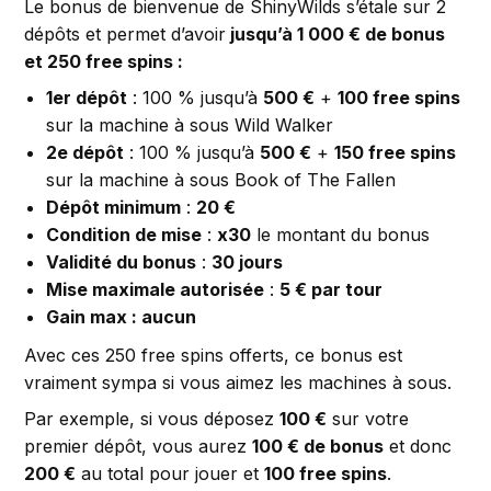
Le bonus de bienvenue de ShinyWilds s’étale sur 2
dépôts et permet d’avoir
jusqu’à 1 000 € de bonus
et 250 free spins :
1er dépôt
: 100 % jusqu’à
500 €
+
100 free spins
sur la machine à sous Wild Walker
2e dépôt
: 100 % jusqu’à
500 €
+
150 free spins
sur la machine à sous Book of The Fallen
Dépôt minimum
:
20 €
Condition de mise
:
x30
le montant du bonus
Validité du bonus
:
30 jours
Mise maximale autorisée
:
5 € par tour
Gain max : aucun
Avec ces 250 free spins offerts, ce bonus est
vraiment sympa si vous aimez les machines à sous.
Par exemple, si vous déposez
100 €
sur votre
premier dépôt, vous aurez
100 € de bonus
et donc
200 €
au total pour jouer et
100 free spins
.