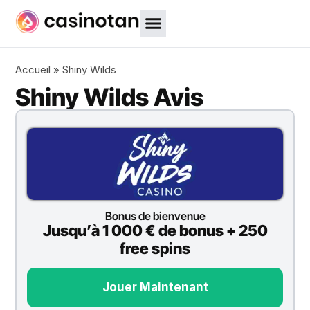
🎰 Casinos
🎁 Bonus
💳 Méthodes De Paiement
🆕 Actus et Guides
Accueil
»
Shiny Wilds
Shiny Wilds Avis
Bonus de bienvenue
Jusqu’à 1 000 € de bonus + 250
free spins
Jouer Maintenant