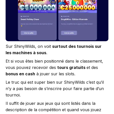
Sur ShinyWilds, on voit
surtout des tournois sur
les machines à sous
.
Et si vous êtes bien positionné dans le classement,
vous pouvez recevoir des
tours gratuits
et des
bonus en cash
à jouer sur les slots.
Le truc qui est super bien sur ShinyWilds c’est qu’il
n’y a pas besoin de s’inscrire pour faire partie d’un
tournoi.
Il suffit de jouer aux jeux qui sont listés dans la
description de la compétition et quand vous jouez