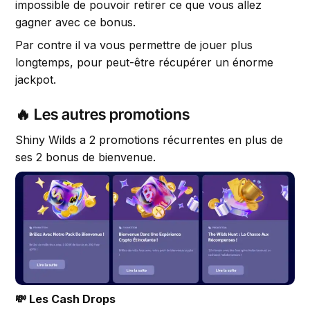
impossible de pouvoir retirer ce que vous allez
gagner avec ce bonus.
Par contre il va vous permettre de jouer plus
longtemps, pour peut-être récupérer un énorme
jackpot.
🔥 Les autres promotions
Shiny Wilds a 2 promotions récurrentes en plus de
ses 2 bonus de bienvenue.
💸 Les Cash Drops